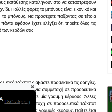
ους κατάθεσης καταλήγουν στο να καταστρέφουν
νίδι. Πολλές φορές το μπόνους είναι εικονικό και
 το μπόνους. Να προσέχετε παίζοντας σε τέτοια
πάντα εφόσον έχετε ελέγξει ότι τηρείτε όλες τις
ό των κερδών σας.
δευτικό τζάκποτ διαβάστε προσεκτικά τις οδηγίες.
νουν δυνατότητα για συμμετοχή σε προοδευτικά
αριθμό κερμάτων σε μία γραμμή κέρδους. Άλλες
τότητα για συμμετοχή σε προοδευτικά τζάκποτ
ερμάτων σε όλες τις γραμμές κέρδους. Παίξτε έτσι