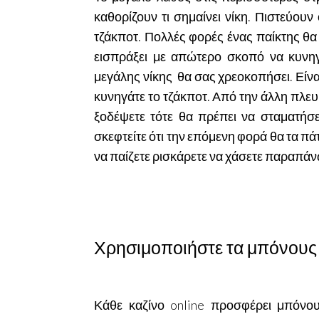
καθορίζουν τι σημαίνει νίκη. Πιστεύουν
τζάκποτ. Πολλές φορές ένας παίκτης θα 
εισπράξει με απώτερο σκοπό να κυνηγή
μεγάλης νίκης θα σας χρεοκοπήσει. Είναι
κυνηγάτε το τζάκποτ. Από την άλλη πλευ
ξοδέψετε τότε θα πρέπει να σταματήσε
σκεφτείτε ότι την επόμενη φορά θα τα πά
να παίζετε ρισκάρετε να χάσετε παραπά
Χρησιμοποιήστε τα μπόνους
Κάθε καζίνο online προσφέρει μπόνο