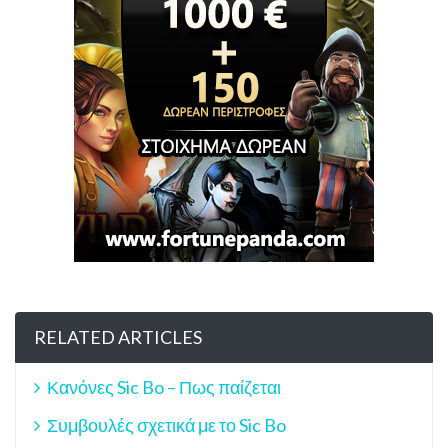
RELATED ARTICLES
Κανόνες Sic Bo – Πως παίζεται
Συμβουλές σχετικά με το Sic Bo