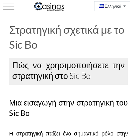
Ελληνικά
Στρατηγική σχετικά με το
Sic Bo
Πώς να χρησιμοποιήσετε την
στρατηγική στο Sic Bo
Μια εισαγωγή στην στρατηγική του
Sic Bo
Η στρατηγική παίζει ένα σημαντικό ρόλο στην