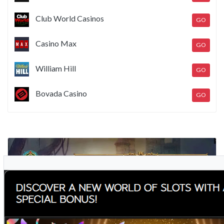
Club World Casinos
GO
Casino Max
GO
William Hill
GO
Bovada Casino
GO