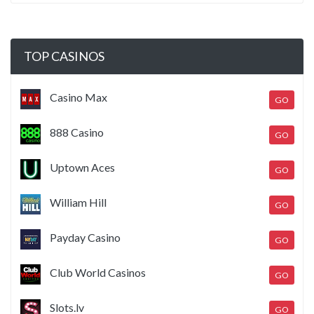
TOP CASINOS
Casino Max
GO
888 Casino
GO
Uptown Aces
GO
William Hill
GO
Payday Casino
GO
Club World Casinos
GO
Slots.lv
GO