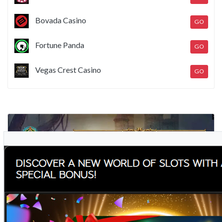
Bovada Casino
GO
Fortune Panda
GO
Vegas Crest Casino
GO