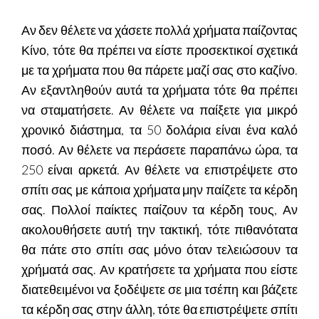
Αν δεν θέλετε να χάσετε πολλά χρήματα παίζοντας
Κίνο, τότε θα πρέπει να είστε προσεκτικοί σχετικά
με τα χρήματα που θα πάρετε μαζί σας στο καζίνο.
Αν εξαντληθούν αυτά τα χρήματα τότε θα πρέπει
να σταματήσετε. Αν θέλετε να παίξετε για μικρό
χρονικό διάστημα, τα 50 δολάρια είναι ένα καλό
ποσό. Αν θέλετε να περάσετε παραπάνω ώρα, τα
250 είναι αρκετά. Αν θέλετε να επιστρέψετε στο
σπίτι σας με κάποια χρήματα μην παίζετε τα κέρδη
σας. Πολλοί παίκτες παίζουν τα κέρδη τους, Αν
ακολουθήσετε αυτή την τακτική, τότε πιθανότατα
θα πάτε στο σπίτι σας μόνο όταν τελειώσουν τα
χρήματά σας. Αν κρατήσετε τα χρήματα που είστε
διατεθειμένοι να ξοδέψετε σε μια τσέπη και βάζετε
τα κέρδη σας στην άλλη, τότε θα επιστρέψετε σπίτι