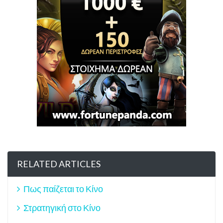
RELATED ARTICLES
Πως παίζεται το Κίνο
Στρατηγική στο Κίνο