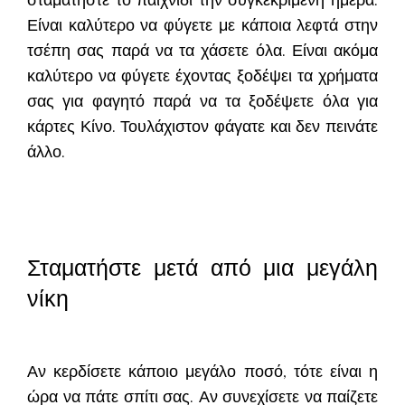
Είναι καλύτερο να φύγετε με κάποια λεφτά στην
τσέπη σας παρά να τα χάσετε όλα. Είναι ακόμα
καλύτερο να φύγετε έχοντας ξοδέψει τα χρήματα
σας για φαγητό παρά να τα ξοδέψετε όλα για
κάρτες Κίνο. Τουλάχιστον φάγατε και δεν πεινάτε
άλλο.
Σταματήστε μετά από μια μεγάλη
νίκη
Αν κερδίσετε κάποιο μεγάλο ποσό, τότε είναι η
ώρα να πάτε σπίτι σας. Αν συνεχίσετε να παίζετε