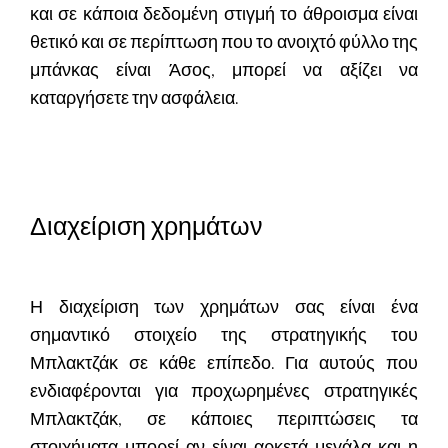
και σε κάποια δεδομένη στιγμή το άθροισμα είναι
θετικό και σε περίπτωση που το ανοιχτό φύλλο της
μπάνκας είναι Άσος, μπορεί να αξίζει να
καταργήσετε την ασφάλεια.
Διαχείριση χρημάτων
Η διαχείριση των χρημάτων σας είναι ένα
σημαντικό στοιχείο της στρατηγικής του
Μπλακτζάκ σε κάθε επίπεδο. Για αυτούς που
ενδιαφέρονται για προχωρημένες στρατηγικές
Μπλακτζάκ, σε κάποιες περιπτώσεις τα
στοιχήματα μπορεί αν είναι αρκετά μεγάλα και η