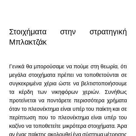
Στοιχήματα στην στρατηγική
Μπλακτζάκ
Γενικά θα μπορούσαμε να πούμε στη θεωρία, ότι
μεγάλα στοιχήματα πρέπει να τοποθετούνται σε
συγκεκριμένα χέρια ώστε να βελτιστοποιήσουμε
τα κέρδη των νικηφόρων χεριών. Συνήθως
προτείνεται να ποντάρετε περισσότερα χρήματα
όταν το πλεονέκτημα είναι υπέρ του παίκτη και σε
περίπτωση που το πλεονέκτημα είναι υπέρ του
καζίνο να τοποθετείτε μικρότερα στοιχήματα. Άρα
αν ένας παίκτης ακολουθεί ένα σύστημα μέτρησης