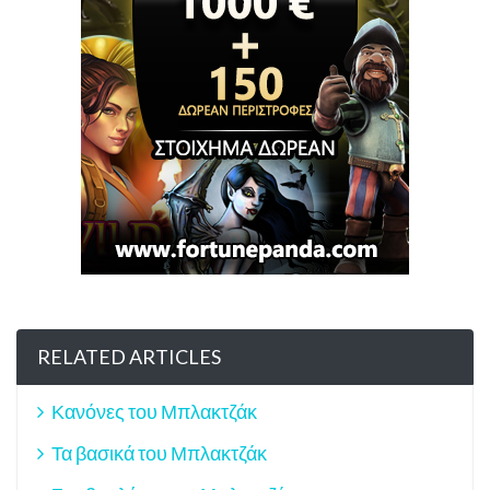
RELATED ARTICLES
Κανόνες του Μπλακτζάκ
Τα βασικά του Μπλακτζάκ