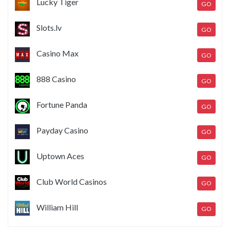
Lucky Tiger
GO
Slots.lv
GO
Casino Max
GO
888 Casino
GO
Fortune Panda
GO
Payday Casino
GO
Uptown Aces
GO
Club World Casinos
GO
William Hill
GO