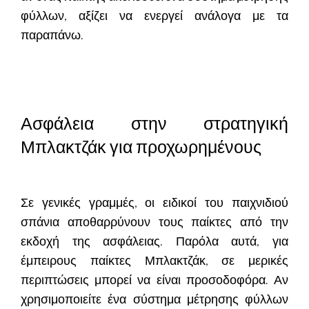
φύλλων, αξίζει να ενεργεί ανάλογα με τα
παραπάνω.
Ασφάλεια στην στρατηγική
Μπλακτζάκ για προχωρημένους
Σε γενικές γραμμές, οι ειδικοί του παιχνιδιού
σπάνια αποθαρρύνουν τους παίκτες από την
εκδοχή της ασφάλειας. Παρόλα αυτά, για
έμπειρους παίκτες Μπλακτζάκ, σε μερικές
περιπτώσεις μπορεί να είναι προσοδοφόρα. Αν
χρησιμοποιείτε ένα σύστημα μέτρησης φύλλων