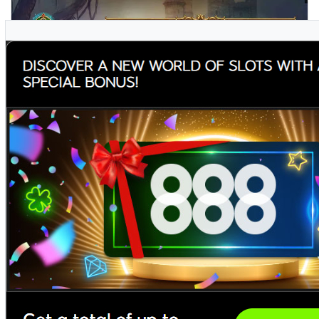
Play 'Sisters Of Oz Jackpots' for Free and
Practice Your Skills!
PLAY NOW