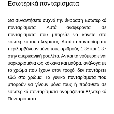
Εσωτερικά πονταρίσματα
Θα συναντήσετε συχνά την έκφραση Εσωτερικά
πονταρίσματα. Αυτά αναφέρονται σε
πονταρίσματα που μπορείτε να κάνετε στο
εσωτερικό του πλέγματος. Αυτά τα πονταρίσματα
περιλαμβάνουν μόνο τους αριθμούς 1-36 και 1-37
στην αμερικανική ρουλέτα. Αν και τα νούμερα είναι
μαρκαρισμένα ως κόκκινα και μαύρα, ανάλογα με
το χρώμα που έχουν στον τροχό, δεν ποντάρετε
εδώ στο χρώμα. Τα γενικά πονταρίσματα που
μπορούν να γίνουν μόνα τους ή πρόσθετα σε
εσωτερικά πονταρίσματα ονομάζονται Εξωτερικά
Πονταρίσματα.