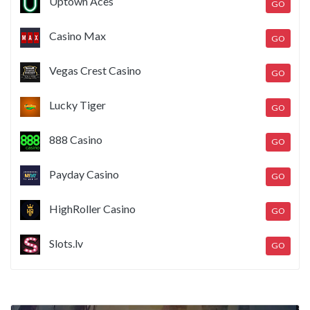
Uptown Aces
GO
Casino Max
GO
Vegas Crest Casino
GO
Lucky Tiger
GO
888 Casino
GO
Payday Casino
GO
HighRoller Casino
GO
Slots.lv
GO