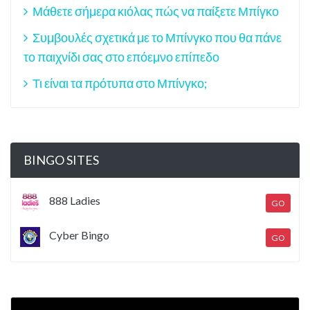
Μάθετε σήμερα κιόλας πώς να παίξετε Μπίγκο
Συμβουλές σχετικά με το Μπίνγκο που θα πάνε
το παιχνίδι σας στο επόεμνο επίπεδο
Τι είναι τα πρότυπα στο Μπίνγκο;
BINGO SITES
888 Ladies
GO
Cyber Bingo
GO