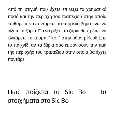
Από τη στιγμή που έχετε επιλέξει το χρηματικό
ποσό και την περιοχή του τραπεζιού στην οποία
επιθυμείτε να ποντάρετε, το επόμενο βήμα είναι να
ρίξετε τα ζάρια. Για να ρίξετε τα ζάρια θα πρέπει να
κλικάρετε το κουμπί “Roll” στην οθόνη. Κερδίζετε
το παιχνίδι αν τα ζάρια σας εμφανίσουν την τιμή
της περιοχής του τραπεζιού στην οποία θα έχετε
ποντάρει.
Πως παίζεται το Sic Bo – Τα
στοιχήματα στο Sic Bo