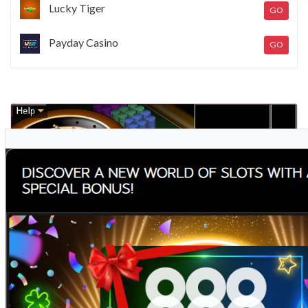
Lucky Tiger
GO
Payday Casino
GO