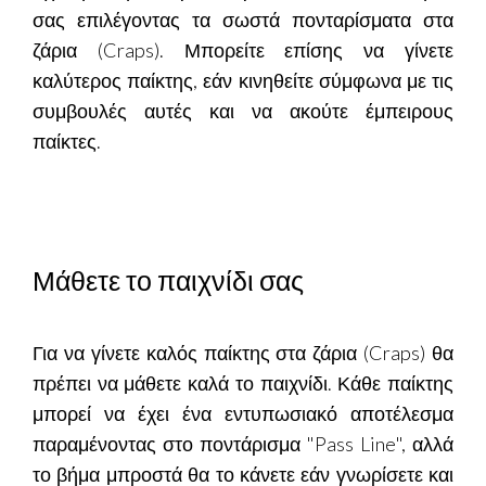
σας επιλέγοντας τα σωστά πονταρίσματα στα
ζάρια (Craps). Μπορείτε επίσης να γίνετε
καλύτερος παίκτης, εάν κινηθείτε σύμφωνα με τις
συμβουλές αυτές και να ακούτε έμπειρους
παίκτες.
Μάθετε το παιχνίδι σας
Για να γίνετε καλός παίκτης στα ζάρια (Craps) θα
πρέπει να μάθετε καλά το παιχνίδι. Κάθε παίκτης
μπορεί να έχει ένα εντυπωσιακό αποτέλεσμα
παραμένοντας στο ποντάρισμα "Pass Line", αλλά
το βήμα μπροστά θα το κάνετε εάν γνωρίσετε και