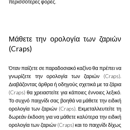
περισσότερες φορές.
Μάθετε την ορολογία των ζαριών
(Craps)
Όταν παίζετε σε παραδοσιακό καζίνο θα πρέπει να
γνωρίζετε την ορολογία των ζαριών (Craps).
Διαβάζοντας άρθρα ή οδηγούς σχετικά με τα ζάρια
(Craps) θα χρειαστείτε για κάποιες έννοιες λεξικό.
Το συχνό παιχνίδι σας βοηθά να μάθετε την ειδική
ορολογία των ζαριών (Craps). Εκμεταλλευτείτε τη
δωρεάν έκδοση για να μάθετε καλύτερα την ειδική
ορολογία των ζαριών (Craps) και το παιχνίδι δίχως