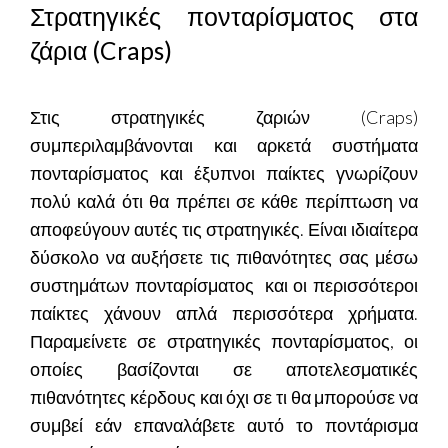
Στρατηγικές πονταρίσματος στα
ζάρια (Craps)
Στις στρατηγικές ζαριών (Craps)
συμπεριλαμβάνονται και αρκετά συστήματα
πονταρίσματος και έξυπνοι παίκτες γνωρίζουν
πολύ καλά ότι θα πρέπει σε κάθε περίπτωση να
αποφεύγουν αυτές τις στρατηγικές. Είναι ιδιαίτερα
δύσκολο να αυξήσετε τις πιθανότητες σας μέσω
συστημάτων πονταρίσματος και οι περισσότεροι
παίκτες χάνουν απλά περισσότερα χρήματα.
Παραμείνετε σε στρατηγικές πονταρίσματος, οι
οποίες βασίζονται σε αποτελεσματικές
πιθανότητες κέρδους και όχι σε τι θα μπορούσε να
συμβεί εάν επαναλάβετε αυτό το ποντάρισμα