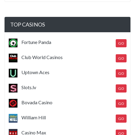
TOP CASINOS
Fortune Panda
GO
Club World Casinos
GO
Uptown Aces
GO
Slots.lv
GO
Bovada Casino
GO
William Hill
GO
Casino Max
GO